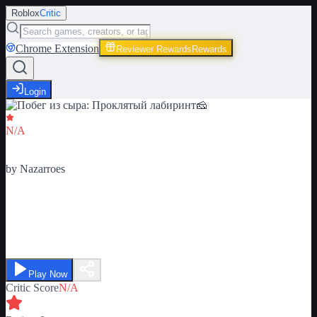
Roblox
Critic
Chrome Extension
Reviewer Rewards
Rewards
Login
Critic Score
N/A
Ratings
0
by
Nazarroes
Побег из сыра: Проклятый
лабиринт🧀
Play Now
Critic Score
N/A