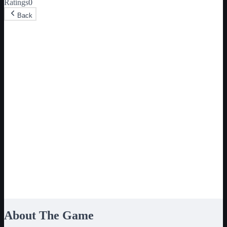
Ratings
0
Back
About The Game