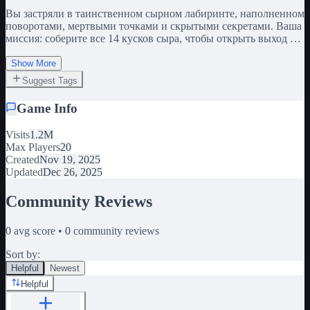
Вы застряли в таинственном сырном лабиринте, наполненном
поворотами, мертвыми точками и скрытыми секретами. Ваша
миссия: соберите все 14 кусков сыра, чтобы открыть выход и
сбежать. Но будьте осторожны! 👀 В лабиринте прячется злая
крыса, охотящаяся на всех, кто осмелится собрать сыр. Чем
Show More
дольше вы останетесь, тем более агрессивной она становится.
Suggest Tags
✨ Особенности игры: Сложный сырный лабиринт с
секретными дорожками и ловушками Система прогресса:
Game Info
каждый собранный сыр приближает вас к свободе
Интенсивная погоня: крыса со временем растет быстрее и
Visits
1.2M
умнее Играйте в одиночку или с друзьями, чтобы увидеть, кто
Max Players
20
сбежит первым Сможешь собрать весь сыр и выжить в
Created
Nov 19, 2025
проклятом лабиринте крысы? 🧀🐀
Updated
Dec 26, 2025
Community Reviews
0
avg score •
0
community reviews
Sort by:
Helpful
Newest
Helpful