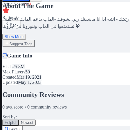
Critic Score
N/A
About The Game
Ratings
0
تبتك - انتبه اذا انا ماشفتك ربي يشوفك -الماب يدعم المايك 🔊 اتمنى
Back
تستمتعوا في الماب وتنورونا في جروبنا 💖
Show More
Suggest Tags
Game Info
Visits
25.8M
Max Players
50
Created
Mar 19, 2021
Updated
May 1, 2023
Community Reviews
0
avg score •
0
community reviews
Sort by:
Helpful
Newest
Helpful