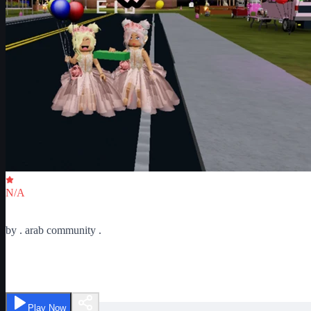
Critic Score
N/A
Ratings
0
by
. arab community .
eid
Play Now