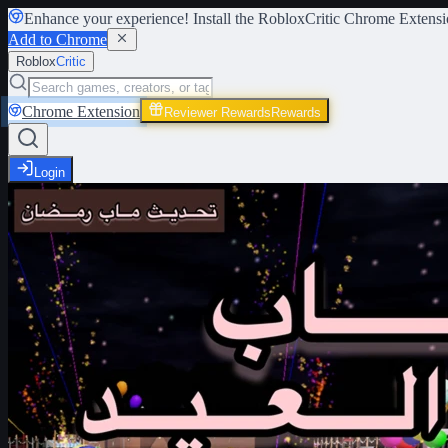
Enhance your experience! Install the
RobloxCritic Chrome Extensi
Add to Chrome
Roblox
Critic
Chrome Extension
Reviewer Rewards
Rewards
Login