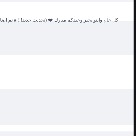
كل عام وانتو بخير وعيدكم مبارك ❤️ (تحديث جديد!!) # تم اضاف